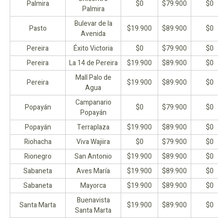
Palmira
$0
$79.900
$0
Palmira
Bulevar de la
Pasto
$19.900
$89.900
$0
Avenida
Pereira
Éxito Victoria
$0
$79.900
$0
Pereira
La 14 de Pereira
$19.900
$89.900
$0
Mall Palo de
Pereira
$19.900
$89.900
$0
Agua
Campanario
Popayán
$0
$79.900
$0
Popayán
Popayán
Terraplaza
$19.900
$89.900
$0
Riohacha
Viva Wajiira
$0
$79.900
$0
Rionegro
San Antonio
$19.900
$89.900
$0
Sabaneta
Aves María
$19.900
$89.900
$0
Sabaneta
Mayorca
$19.900
$89.900
$0
Buenavista
Santa Marta
$19.900
$89.900
$0
Santa Marta