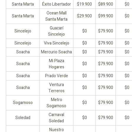
Santa Marta
Éxito Libertador
$19.900
$89.900
$0
Ocean Mall
Santa Marta
$29.900
$99.900
$0
Santa Marta
Guacarí
Sincelejo
$0
$79.900
$0
Sincelejo
Sincelejo
Viva Sincelejo
$0
$79.900
$0
Soacha
Mercurio Soacha
$0
$79.900
$0
Mi Plaza
Soacha
$0
$79.900
$0
Hogares
Soacha
Prado Verde
$0
$79.900
$0
Ventura
Soacha
$0
$79.900
$0
Terreros
Metro
Sogamoso
$0
$79.900
$0
Sogamoso
Carnaval
Soledad
$0
$79.900
$0
Soledad
Nuestro