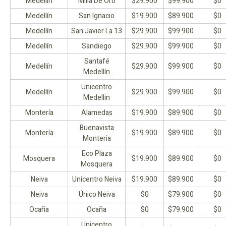
Medellín
Milla De Oro
$29.900
$99.900
$0
Medellín
San Ignacio
$19.900
$89.900
$0
Medellín
San Javier La 13
$29.900
$99.900
$0
Medellín
Sandiego
$29.900
$99.900
$0
Santafé
Medellín
$29.900
$99.900
$0
Medellín
Unicentro
Medellín
$29.900
$99.900
$0
Medellin
Montería
Alamedas
$19.900
$89.900
$0
Buenavista
Montería
$19.900
$89.900
$0
Monteria
Eco Plaza
Mosquera
$19.900
$89.900
$0
Mosquera
Neiva
Unicentro Neiva
$19.900
$89.900
$0
Neiva
Único Neiva
$0
$79.900
$0
Ocaña
Ocaña
$0
$79.900
$0
Unicentro