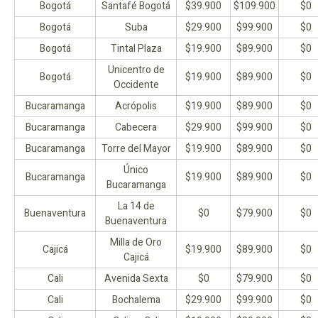
Bogotá
Santafé Bogotá
$39.900
$109.900
$0
Bogotá
Suba
$29.900
$99.900
$0
Bogotá
Tintal Plaza
$19.900
$89.900
$0
Unicentro de
Bogotá
$19.900
$89.900
$0
Occidente
Bucaramanga
Acrópolis
$19.900
$89.900
$0
Bucaramanga
Cabecera
$29.900
$99.900
$0
Bucaramanga
Torre del Mayor
$19.900
$89.900
$0
Único
Bucaramanga
$19.900
$89.900
$0
Bucaramanga
La 14 de
Buenaventura
$0
$79.900
$0
Buenaventura
Milla de Oro
Cajicá
$19.900
$89.900
$0
Cajicá
Cali
Avenida Sexta
$0
$79.900
$0
Cali
Bochalema
$29.900
$99.900
$0