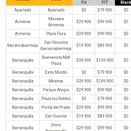
Fit
FIT
Blac
Apartadó
Apartadó
$0
$79.900
$0
Mocawa
Armenia
$29.900
$99.900
$0
Armenia
Armenia
Plaza Flora
$29.900
$99.900
$0
San Silvestre
Barrancabermeja
$19.900
$89.900
$0
Barrancabermeja
Buenavista Mall
Barranquilla
$39.900
$109.900
$0
Plaza
Barranquilla
Éxito Murillo
$0
$79.900
$0
Barranquilla
Miramar
$39.900
$109.900
$0
Barranquilla
Parque Alegra
$29.900
$99.900
$0
Barranquilla
Plaza los Robles
$0
$79.900
$0
Barranquilla
Portal del Prado
$29.900
$99.900
$0
Barranquilla
San Vicente
$19.900
$89.900
$0
Único
Barranquilla
$29.900
$99.900
$0