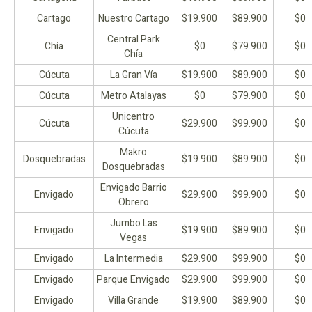
Cartago
Nuestro Cartago
$19.900
$89.900
$0
Central Park
Chía
$0
$79.900
$0
Chía
Cúcuta
La Gran Vía
$19.900
$89.900
$0
Cúcuta
Metro Atalayas
$0
$79.900
$0
Unicentro
Cúcuta
$29.900
$99.900
$0
Cúcuta
Makro
Dosquebradas
$19.900
$89.900
$0
Dosquebradas
Envigado Barrio
Envigado
$29.900
$99.900
$0
Obrero
Jumbo Las
Envigado
$19.900
$89.900
$0
Vegas
Envigado
La Intermedia
$29.900
$99.900
$0
Envigado
Parque Envigado
$29.900
$99.900
$0
Envigado
Villa Grande
$19.900
$89.900
$0