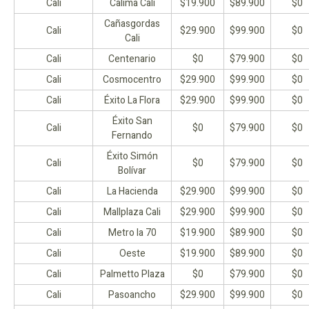
Cali
Calima Cali
$19.900
$89.900
$0
Cañasgordas
Cali
$29.900
$99.900
$0
Cali
Cali
Centenario
$0
$79.900
$0
Cali
Cosmocentro
$29.900
$99.900
$0
Cali
Éxito La Flora
$29.900
$99.900
$0
Éxito San
Cali
$0
$79.900
$0
Fernando
Éxito Simón
Cali
$0
$79.900
$0
Bolívar
Cali
La Hacienda
$29.900
$99.900
$0
Cali
Mallplaza Cali
$29.900
$99.900
$0
Cali
Metro la 70
$19.900
$89.900
$0
Cali
Oeste
$19.900
$89.900
$0
Cali
Palmetto Plaza
$0
$79.900
$0
Cali
Pasoancho
$29.900
$99.900
$0