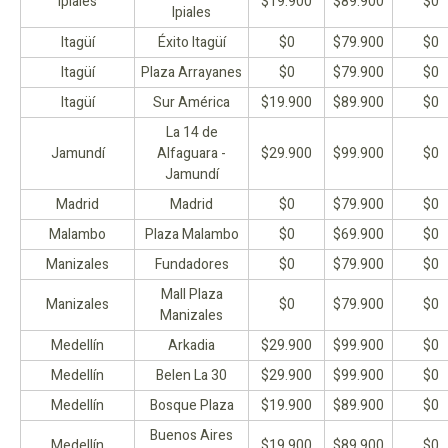
Ipiales
$19.900
$89.900
$0
Ipiales
Itagüí
Éxito Itagüí
$0
$79.900
$0
Itagüí
Plaza Arrayanes
$0
$79.900
$0
Itagüí
Sur América
$19.900
$89.900
$0
La 14 de
Jamundí
Alfaguara -
$29.900
$99.900
$0
Jamundí
Madrid
Madrid
$0
$79.900
$0
Malambo
Plaza Malambo
$0
$69.900
$0
Manizales
Fundadores
$0
$79.900
$0
Mall Plaza
Manizales
$0
$79.900
$0
Manizales
Medellín
Arkadia
$29.900
$99.900
$0
Medellín
Belen La 30
$29.900
$99.900
$0
Medellín
Bosque Plaza
$19.900
$89.900
$0
Buenos Aires
Medellín
$19.900
$89.900
$0