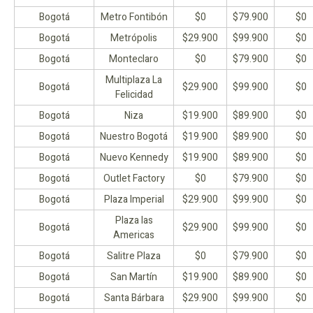
Bogotá
Metro Fontibón
$0
$79.900
$0
Bogotá
Metrópolis
$29.900
$99.900
$0
Bogotá
Monteclaro
$0
$79.900
$0
Multiplaza La
Bogotá
$29.900
$99.900
$0
Felicidad
Bogotá
Niza
$19.900
$89.900
$0
Bogotá
Nuestro Bogotá
$19.900
$89.900
$0
Bogotá
Nuevo Kennedy
$19.900
$89.900
$0
Bogotá
Outlet Factory
$0
$79.900
$0
Bogotá
Plaza Imperial
$29.900
$99.900
$0
Plaza las
Bogotá
$29.900
$99.900
$0
Americas
Bogotá
Salitre Plaza
$0
$79.900
$0
Bogotá
San Martín
$19.900
$89.900
$0
Bogotá
Santa Bárbara
$29.900
$99.900
$0