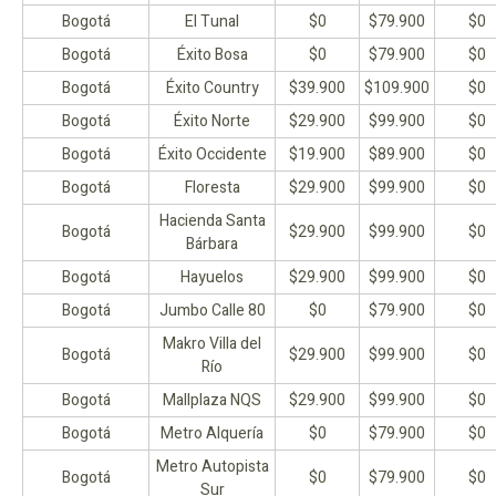
Bogotá
El Tunal
$0
$79.900
$0
Bogotá
Éxito Bosa
$0
$79.900
$0
Bogotá
Éxito Country
$39.900
$109.900
$0
Bogotá
Éxito Norte
$29.900
$99.900
$0
Bogotá
Éxito Occidente
$19.900
$89.900
$0
Bogotá
Floresta
$29.900
$99.900
$0
Hacienda Santa
Bogotá
$29.900
$99.900
$0
Bárbara
Bogotá
Hayuelos
$29.900
$99.900
$0
Bogotá
Jumbo Calle 80
$0
$79.900
$0
Makro Villa del
Bogotá
$29.900
$99.900
$0
Río
Bogotá
Mallplaza NQS
$29.900
$99.900
$0
Bogotá
Metro Alquería
$0
$79.900
$0
Metro Autopista
Bogotá
$0
$79.900
$0
Sur