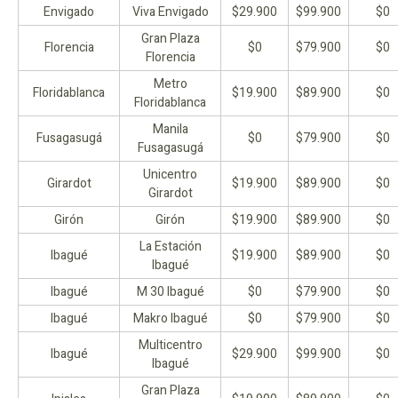
Envigado
Viva Envigado
$29.900
$99.900
$0
Gran Plaza
Florencia
$0
$79.900
$0
Florencia
Metro
Floridablanca
$19.900
$89.900
$0
Floridablanca
Manila
Fusagasugá
$0
$79.900
$0
Fusagasugá
Unicentro
Girardot
$19.900
$89.900
$0
Girardot
Girón
Girón
$19.900
$89.900
$0
La Estación
Ibagué
$19.900
$89.900
$0
Ibagué
Ibagué
M 30 Ibagué
$0
$79.900
$0
Ibagué
Makro Ibagué
$0
$79.900
$0
Multicentro
Ibagué
$29.900
$99.900
$0
Ibagué
Gran Plaza