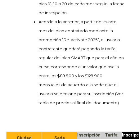
días 01, 10 o 20 de cada mes según la fecha
de inscripción.
Acorde a lo anterior, a partir del cuarto
mes del plan contratado mediante la
promoción “Re-actívate 2025”, el usuario
contratante quedará pagando la tarifa
regular del plan SMART que para el año en
curso corresponde a un valor que oscila
entre los $89.900 y los $129.900
mensuales de acuerdo a la sede que el
usuario seleccione para su inscripción (Ver
tabla de precios al final del documento)
Inscripción
Tarifa
Inscripc
Ciudad
Sede