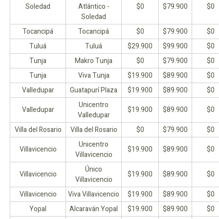
Soledad
Atlántico -
$0
$79.900
$0
Soledad
Tocancipá
Tocancipá
$0
$79.900
$0
Tuluá
Tuluá
$29.900
$99.900
$0
Tunja
Makro Tunja
$0
$79.900
$0
Tunja
Viva Tunja
$19.900
$89.900
$0
Valledupar
Guatapurí Plaza
$19.900
$89.900
$0
Unicentro
Valledupar
$19.900
$89.900
$0
Valledupar
Villa del Rosario
Villa del Rosario
$0
$79.900
$0
Unicentro
Villavicencio
$19.900
$89.900
$0
Villavicencio
Único
Villavicencio
$19.900
$89.900
$0
Villavicencio
Villavicencio
Viva Villavicencio
$19.900
$89.900
$0
Yopal
Alcaraván Yopal
$19.900
$89.900
$0