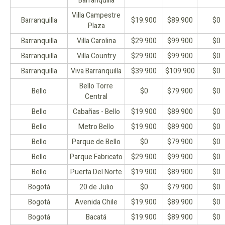
Barranquilla
Villa Campestre
Barranquilla
$19.900
$89.900
$0
Plaza
Barranquilla
Villa Carolina
$29.900
$99.900
$0
Barranquilla
Villa Country
$29.900
$99.900
$0
Barranquilla
Viva Barranquilla
$39.900
$109.900
$0
Bello Torre
Bello
$0
$79.900
$0
Central
Bello
Cabañas - Bello
$19.900
$89.900
$0
Bello
Metro Bello
$19.900
$89.900
$0
Bello
Parque de Bello
$0
$79.900
$0
Bello
Parque Fabricato
$29.900
$99.900
$0
Bello
Puerta Del Norte
$19.900
$89.900
$0
Bogotá
20 de Julio
$0
$79.900
$0
Bogotá
Avenida Chile
$19.900
$89.900
$0
Bogotá
Bacatá
$19.900
$89.900
$0