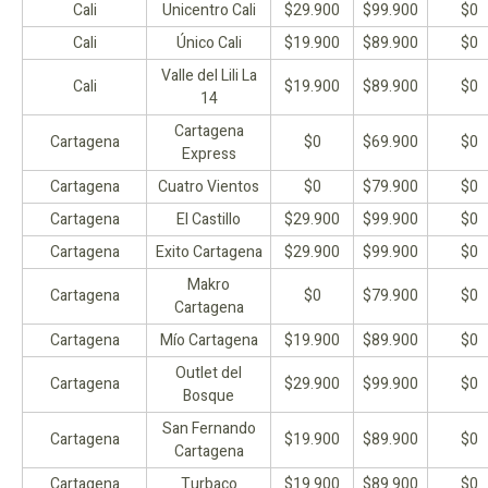
Cali
Unicentro Cali
$29.900
$99.900
$0
Cali
Único Cali
$19.900
$89.900
$0
Valle del Lili La
Cali
$19.900
$89.900
$0
14
Cartagena
Cartagena
$0
$69.900
$0
Express
Cartagena
Cuatro Vientos
$0
$79.900
$0
Cartagena
El Castillo
$29.900
$99.900
$0
Cartagena
Exito Cartagena
$29.900
$99.900
$0
Makro
Cartagena
$0
$79.900
$0
Cartagena
Cartagena
Mío Cartagena
$19.900
$89.900
$0
Outlet del
Cartagena
$29.900
$99.900
$0
Bosque
San Fernando
Cartagena
$19.900
$89.900
$0
Cartagena
Cartagena
Turbaco
$19.900
$89.900
$0