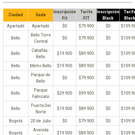
Inscripción
Tarifa
Inscripción
Tarif
Ciudad
Sede
Fit
FIT
Black
Blac
Apartadó
Apartadó
$0
$79.900
$0
$109.9
Bello Torre
Bello
$0
$79.900
$0
$109.9
Central
Cabañas -
Bello
$19.900
$89.900
$0
$109.9
Bello
Bello
Metro Bello
$19.900
$89.900
$0
$109.9
Parque de
Bello
$0
$79.900
$0
$109.9
Bello
Parque
Bello
$29.900
$99.900
$0
$109.9
Fabricato
Puerta Del
Bello
$19.900
$89.900
$0
$109.9
Norte
Bogotá
20 de Julio
$0
$79.900
$0
$109.9
Avenida
Bogotá
$19.900
$89.900
$0
$109.9