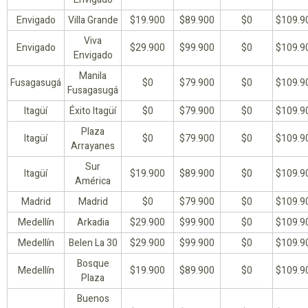
Envigado
Villa Grande
$19.900
$89.900
$0
$109.9
Viva
Envigado
$29.900
$99.900
$0
$109.9
Envigado
Manila
Fusagasugá
$0
$79.900
$0
$109.9
Fusagasugá
Itagüí
Éxito Itagüí
$0
$79.900
$0
$109.9
Plaza
Itagüí
$0
$79.900
$0
$109.9
Arrayanes
Sur
Itagüí
$19.900
$89.900
$0
$109.9
América
Madrid
Madrid
$0
$79.900
$0
$109.9
Medellín
Arkadia
$29.900
$99.900
$0
$109.9
Medellín
Belen La 30
$29.900
$99.900
$0
$109.9
Bosque
Medellín
$19.900
$89.900
$0
$109.9
Plaza
Buenos