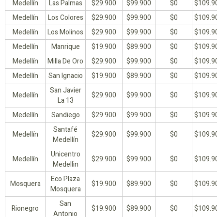
Medellín
Las Palmas
$29.900
$99.900
$0
$109.9
Medellín
Los Colores
$29.900
$99.900
$0
$109.9
Medellín
Los Molinos
$29.900
$99.900
$0
$109.9
Medellín
Manrique
$19.900
$89.900
$0
$109.9
Medellín
Milla De Oro
$29.900
$99.900
$0
$109.9
Medellín
San Ignacio
$19.900
$89.900
$0
$109.9
San Javier
Medellín
$29.900
$99.900
$0
$109.9
La 13
Medellín
Sandiego
$29.900
$99.900
$0
$109.9
Santafé
Medellín
$29.900
$99.900
$0
$109.9
Medellín
Unicentro
Medellín
$29.900
$99.900
$0
$109.9
Medellin
Eco Plaza
Mosquera
$19.900
$89.900
$0
$109.9
Mosquera
San
Rionegro
$19.900
$89.900
$0
$109.9
Antonio