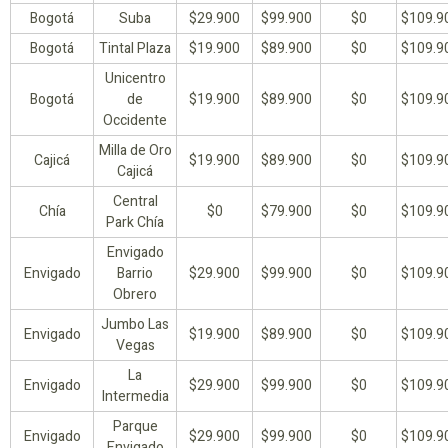
Bogotá
Suba
$29.900
$99.900
$0
$109.9
Bogotá
Tintal Plaza
$19.900
$89.900
$0
$109.9
Unicentro
Bogotá
de
$19.900
$89.900
$0
$109.9
Occidente
Milla de Oro
Cajicá
$19.900
$89.900
$0
$109.9
Cajicá
Central
Chía
$0
$79.900
$0
$109.9
Park Chía
Envigado
Envigado
Barrio
$29.900
$99.900
$0
$109.9
Obrero
Jumbo Las
Envigado
$19.900
$89.900
$0
$109.9
Vegas
La
Envigado
$29.900
$99.900
$0
$109.9
Intermedia
Parque
Envigado
$29.900
$99.900
$0
$109.9
Envigado