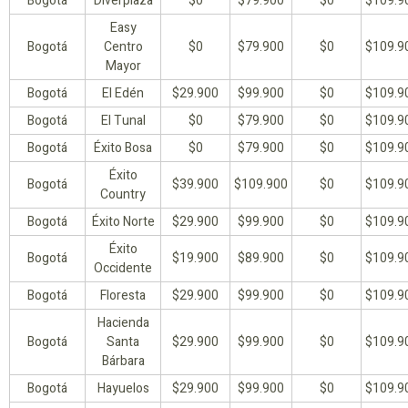
Bogotá
Diverplaza
$0
$79.900
$0
$109.9
Easy
Bogotá
Centro
$0
$79.900
$0
$109.9
Mayor
Bogotá
El Edén
$29.900
$99.900
$0
$109.9
Bogotá
El Tunal
$0
$79.900
$0
$109.9
Bogotá
Éxito Bosa
$0
$79.900
$0
$109.9
Éxito
Bogotá
$39.900
$109.900
$0
$109.9
Country
Bogotá
Éxito Norte
$29.900
$99.900
$0
$109.9
Éxito
Bogotá
$19.900
$89.900
$0
$109.9
Occidente
Bogotá
Floresta
$29.900
$99.900
$0
$109.9
Hacienda
Bogotá
Santa
$29.900
$99.900
$0
$109.9
Bárbara
Bogotá
Hayuelos
$29.900
$99.900
$0
$109.9