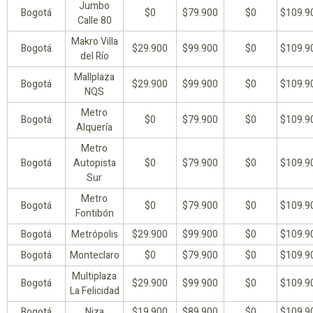
Jumbo
Bogotá
$0
$79.900
$0
$109.9
Calle 80
Makro Villa
Bogotá
$29.900
$99.900
$0
$109.9
del Río
Mallplaza
Bogotá
$29.900
$99.900
$0
$109.9
NQS
Metro
Bogotá
$0
$79.900
$0
$109.9
Alquería
Metro
Bogotá
Autopista
$0
$79.900
$0
$109.9
Sur
Metro
Bogotá
$0
$79.900
$0
$109.9
Fontibón
Bogotá
Metrópolis
$29.900
$99.900
$0
$109.9
Bogotá
Monteclaro
$0
$79.900
$0
$109.9
Multiplaza
Bogotá
$29.900
$99.900
$0
$109.9
La Felicidad
Bogotá
Niza
$19.900
$89.900
$0
$109.9