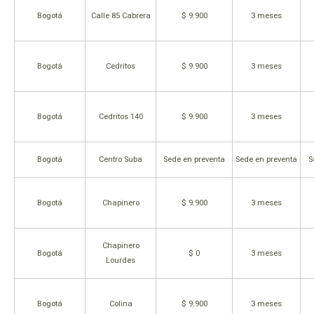
Bogotá
Calle 85 Cabrera
$ 9.900
3 meses
Bogotá
Cedritos
$ 9.900
3 meses
Bogotá
Cedritos 140
$ 9.900
3 meses
Bogotá
Centro Suba
Sede en preventa
Sede en preventa
S
Bogotá
Chapinero
$ 9.900
3 meses
Chapinero
Bogotá
$ 0
3 meses
Lourdes
Bogotá
Colina
$ 9.900
3 meses