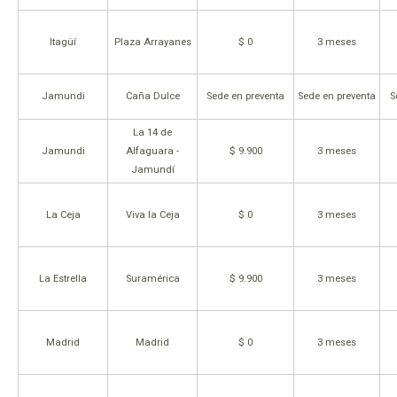
Itagüí
Plaza Arrayanes
$ 0
3 meses
Jamundi
Caña Dulce
Sede en preventa
Sede en preventa
S
La 14 de
Jamundi
Alfaguara -
$ 9.900
3 meses
Jamundí
La Ceja
Viva la Ceja
$ 0
3 meses
La Estrella
Suramérica
$ 9.900
3 meses
Madrid
Madrid
$ 0
3 meses