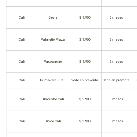
Cali
Oeste
$ 9.900
3 meses
Cali
Palmetto Plaza
$ 9.900
3 meses
Cali
Pasoancho
$ 9.900
3 meses
Cali
Primavera - Cali
Sede en preventa
Sede en preventa
S
Cali
Unicentro Cali
$ 9.900
3 meses
Cali
Único Cali
$ 9.900
3 meses