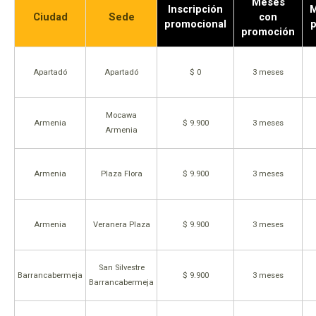
Meses
Inscripción
M
Ciudad
Sede
con
promocional
p
promoción
Apartadó
Apartadó
$ 0
3 meses
Mocawa
Armenia
$ 9.900
3 meses
Armenia
Armenia
Plaza Flora
$ 9.900
3 meses
Armenia
Veranera Plaza
$ 9.900
3 meses
San Silvestre
Barrancabermeja
$ 9.900
3 meses
Barrancabermeja