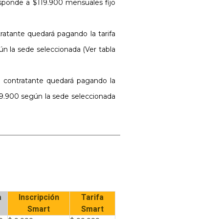
esponde a $119.900 mensuales fijo
tratante quedará pagando la tarifa
ún la sede seleccionada (Ver tabla
io contratante quedará pagando la
139.900 según la sede seleccionada
a
Inscripción
Tarifa
Smart
Smart