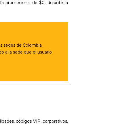
ifa promocional de $0, durante la
las sedes de Colombia.
do a la sede que el usuario
dades, códigos VIP, corporativos,