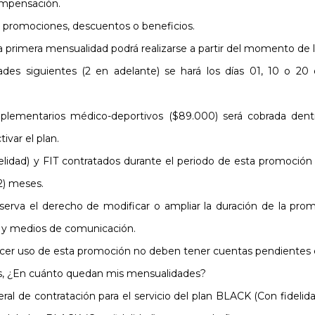
ompensación.
 promociones, descuentos o beneficios.
 la primera mensualidad podrá realizarse a partir del momento de l
ades siguientes (2 en adelante) se hará los días 01, 10 o 2
plementarios médico-deportivos ($89.000) será cobrada dentr
ivar el plan.
lidad) y FIT contratados durante el periodo de esta promoción (
2) meses.
rva el derecho de modificar o ampliar la duración de la promo
s y medios de comunicación.
acer uso de esta promoción no deben tener cuentas pendientes
es, ¿En cuánto quedan mis mensualidades?
al de contratación para el servicio del plan BLACK (Con fidelida