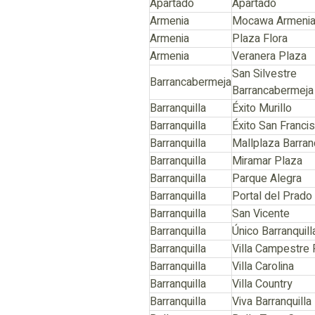
Apartadó
Apartadó
Armenia
Mocawa Armeni
Armenia
Plaza Flora
Armenia
Veranera Plaza
San Silvestre
Barrancabermeja
Barrancabermeja
Barranquilla
Éxito Murillo
Barranquilla
Éxito San Franci
Barranquilla
Mallplaza Barranq
Barranquilla
Miramar Plaza
Barranquilla
Parque Alegra
Barranquilla
Portal del Prado
Barranquilla
San Vicente
Barranquilla
Único Barranquill
Barranquilla
Villa Campestre 
Barranquilla
Villa Carolina
Barranquilla
Villa Country
Barranquilla
Viva Barranquilla